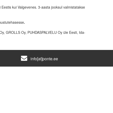
 Eestis kui Valgevenes. 3-aasta jooksul valmistatakse
juustutehasesse
.
EX Oy, GROLLS Oy, PUHDASPALVELU Oy üle Eesti, Ida-
info[at]ponte.ee