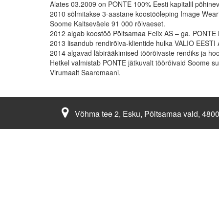
Alates 03.2009 on PONTE 100% Eesti kapitalil põhinev
2010 sõlmitakse 3-aastane koostööleping Image Wear OY
Soome Kaitseväele 91 000 rõivaeset.
2012 algab koostöö Põltsamaa Felix AS – ga. PONTE ho
2013 lisandub rendirõiva-klientide hulka VALIO EESTI 
2014 algavad läbirääkimised töörõivaste rendiks ja h
Hetkel valmistab PONTE jätkuvalt töörõivaid Soome 
Virumaalt Saaremaani.
Võhma tee 2, Esku, Põltsamaa vald, 480