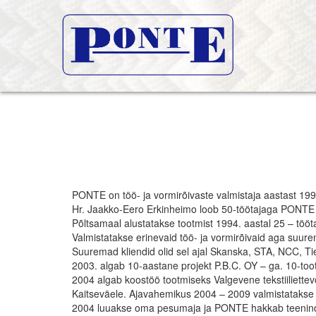
PONTE on töö- ja vormirõivaste valmistaja aastast 199
Hr. Jaakko-Eero Erkinheimo loob 50-töötajaga PONTE n
Põltsamaal alustatakse tootmist 1994. aastal 25 – tööta
Valmistatakse erinevaid töö- ja vormirõivaid aga suurem
Suuremad kliendid olid sel ajal Skanska, STA, NCC, T
2003. algab 10-aastane projekt P.B.C. OY – ga. 10-toot
2004 algab koostöö tootmiseks Valgevene tekstiiliett
Kaitseväele. Ajavahemikus 2004 – 2009 valmistatakse S
2004 luuakse oma pesumaja ja PONTE hakkab teeninda