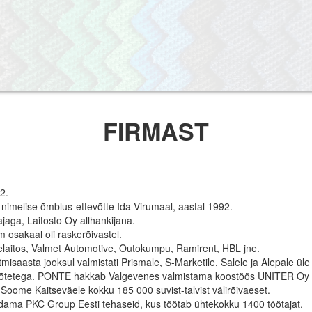
FIRMAST
2.
imelise õmblus-ettevõtte Ida-Virumaal, aastal 1992.
jaga, Laitosto Oy allhankijana.
 osakaal oli raskerõivastel.
ielaitos, Valmet Automotive, Outokumpu, Ramirent, HBL jne.
misaasta jooksul valmistati Prismale, S-Marketile, Salele ja Alepale ül
evõtetega. PONTE hakkab Valgevenes valmistama koostöös UNITER Oy – g
oome Kaitseväele kokku 185 000 suvist-talvist välirõivaeset.
ma PKC Group Eesti tehaseid, kus töötab ühtekokku 1400 töötajat.