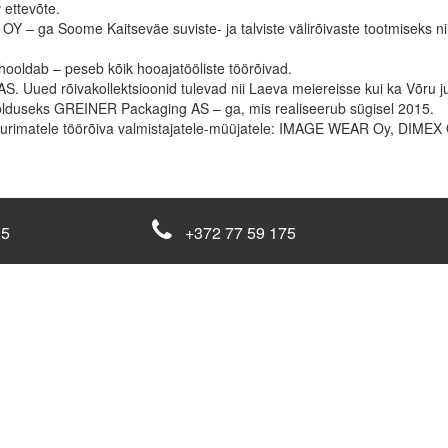
 ettevõte.
 – ga Soome Kaitseväe suviste- ja talviste välirõivaste tootmiseks nii
oldab – peseb kõik hooajatööliste töörõivad.
AS. Uued rõivakollektsioonid tulevad nii Laeva meiereisse kui ka Võru 
oolduseks GREINER Packaging AS – ga, mis realiseerub sügisel 2015.
suurimatele töörõiva valmistajatele-müüjatele: IMAGE WEAR Oy, DIM
05
+372 77 59 175